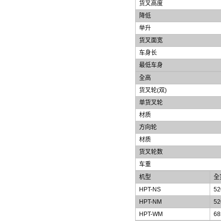
货叉高度
降低
举升
货叉面
宽
车身长
最低车身
全高
货叉轮
(
双
)
单货叉轮
材质
方向轮
材质
货叉轮数
车重
机型
全
HPT-NS
5
HPT-NM
5
HPT-WM
6