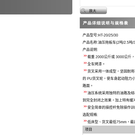
产品型号
:HT-20/25/30
产品名称
:
油压拖板车
(2
吨
/2.5
吨
/
产品说明
:
载重
2000
公斤或
3000
公斤，
全车烤漆
。
货叉采用
一体成型，坚固耐用
的
PU
货叉轮，使车身起动阻力
路面。
油压系统采用独特的油路及结
到完全封闭之效果，加上特有缓
安全简单的操控
杆
免除操作训
选配规格
:
低床型
、
货叉最低
75mm
，最
项目