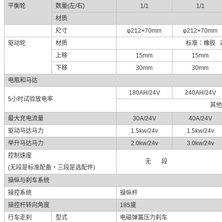
平衡轮
数量
(
左
/
右
)
1/1
1/1
材质
尺寸
φ212×70mm
φ212×70mm
驱动轮
材质
标准：橡胶
上移
15mm
15mm
下移
30mm
30mm
电瓶和马达
180AH/24V
240AH/24V
5
小时试验放电率
其他
最大充电流量
30A/24V
40A/24V
驱动马达马力
1.5kw/24v
1.5kw/24v
举升马达马力
2.0kw/24v
3.0kw/24v
控制速度
无
段
(
无段是
标准配备，三段是选配件
)
操纵与刹车系统
操控系统
操纵杆
操控
杆
转向角度
185
度
行车走刹
型式
电磁弹簧压力刹车