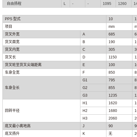
自由扬程
L
-
-
1095
1260
1
PPS
型式
10
1
项目
mm
货叉外宽
A
685
6
货叉面
宽
B
190
1
货叉内宽
C
305
3
货叉长
D
1150
1
货叉轮至货叉
尖端距离
E
100
1
车身全宽
F
850
8
G1
795
8
车身全长
G2
855
8
G3
1235
1
H1
1620
1
回转半径
H2
1680
1
H3
2060
2
底叉最小
离地高
J
90
9
底叉扬
升
K
无
2