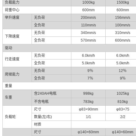
负载能力
1000kg
1500kg
荷重中心
600mm
600mm
举升速度
无负荷
200mm/s
156mm/s
全负荷
110mm/s
100mm/s
无负荷
340mm/s
310mm/s
下降速度
全负荷
570mm/s
600mm/s
驱动
无负荷
6.0km/h
6.0km/h
行走速度
全负荷
5.0km/h
5.0km/h
无负荷
9
％
12
％
爬坡能力
全负荷
7
％
9
％
重量
含
240AH
电瓶
998kg
1025kg
车重
不含电瓶
783kg
810kg
尺寸
φ83×90mm
φ83×75
负载轮
数量
(
左
/
右
)
1/1
2/2
材质
尺寸
φ140×60mm
φ140×60mm