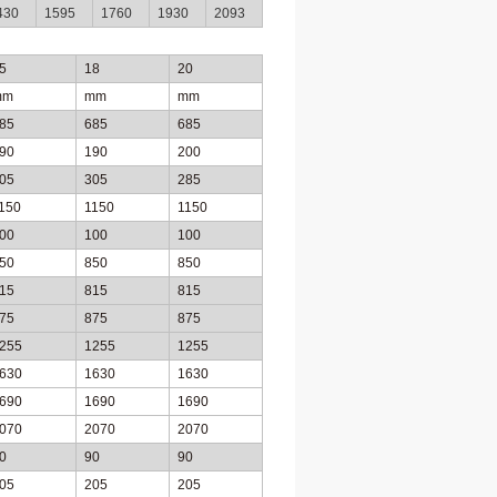
430
1595
1760
1930
2093
5
18
20
mm
mm
mm
85
685
685
90
190
200
05
305
285
150
1150
1150
00
100
100
50
850
850
15
815
815
75
875
875
255
1255
1255
630
1630
1630
690
1690
1690
070
2070
2070
0
90
90
05
205
205