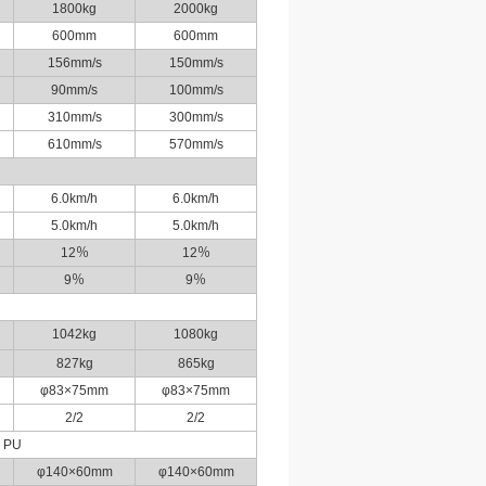
1800kg
2000kg
600mm
600mm
156mm/s
150mm/s
90mm/s
100mm/s
310mm/s
300mm/s
610mm/s
570mm/s
6.0km/h
6.0km/h
5.0km/h
5.0km/h
12
％
12
％
9
％
9
％
1042kg
1080kg
827kg
865kg
φ83×75mm
φ83×75mm
2/2
2/2
PU
φ140×60mm
φ140×60mm