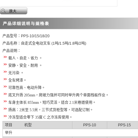
产品型号：
PPS-10/15/18/20
产品名称：自
走式全电动
叉车
(1
吨
/1.5
吨
/1.8
吨
/2
吨
)
产品说明：
载人、自走、省力
。
安静、安全、耐用
。
无污染
。
全车烤漆
。
可靠性高、电动升降。
底叉
升
扬
205mm
，爬坡力强并可同时举升两个单面
栈
板作业。
车身主体长
855mm
，
短巧灵活
，适合
2.1
米巷道使用。
扬高：
2
米至
5.5
米，三节式货柜型等，可选配订制。
冷冻型适合零下
35
度
C
之冷冻库使用。
项目
机型
PPS-10
PPS-15
举升