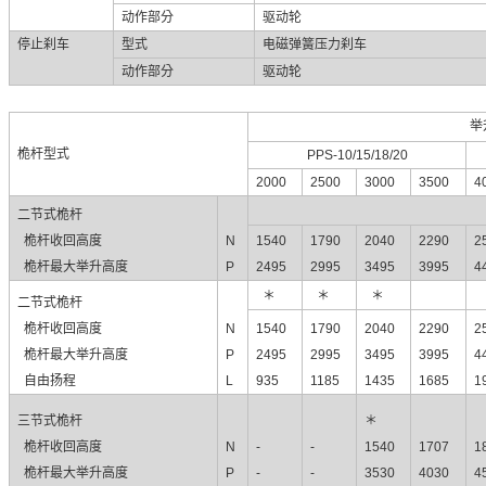
动作部分
驱动轮
停止刹车
型式
电磁弹簧压力刹车
动作部分
驱动轮
举
桅
杆
型式
PPS-10/15/18/20
2000
2500
3000
3500
4
二节式
桅
杆
桅
杆
收回高度
N
1540
1790
2040
2290
2
桅
杆
最大举升高度
P
2495
2995
3495
3995
4
＊
＊
＊
二节式
桅
杆
桅
杆
收回高度
N
1540
1790
2040
2290
2
桅
杆
最大举升高度
P
2495
2995
3495
3995
4
自由扬程
L
935
1185
1435
1685
1
三节式
桅
杆
＊
桅
杆
收回高度
N
-
-
1540
1707
1
桅
杆
最大举升高度
P
-
-
3530
4030
4