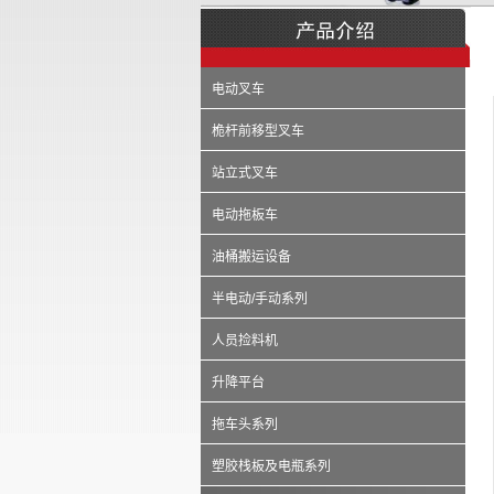
电动叉车
桅杆前移型叉车
站立式叉车
电动拖板车
油桶搬运设备
半电动/手动系列
人员捡料机
升降平台
拖车头系列
塑胶栈板及电瓶系列