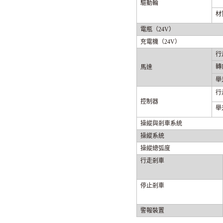
驅動輪
材
電瓶（24V）
充電機（24V）
行
轉
馬達
舉
行
控制器
舉
操縱與剎車系統
操縱系統
操縱總弧度
行走剎車
停止剎車
警報裝置