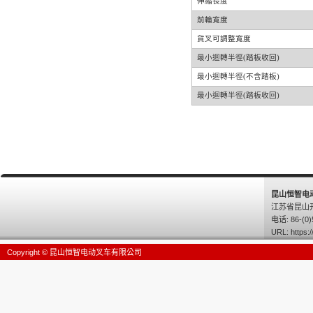
伸縮長度
前輪寬度
貨叉可調整寬度
最小迴轉半徑(踏板收回)
最小迴轉半徑(不含踏板)
最小迴轉半徑(踏板收回)
昆山恒智电
江苏省昆山
电话: 86-(0)
URL:
https:/
Copyright © 昆山恒智电动叉车有限公司