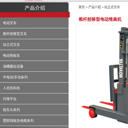
首页 > 产品介绍 > 站立式叉车
桅杆前移型电动堆高机
电动叉车
桅杆前移型叉车
站立式叉车
电动拖板车
油桶搬运设备
半电动/手动系列
人员捡料机
升降平台
拖车头系列
塑胶栈板及电瓶系列