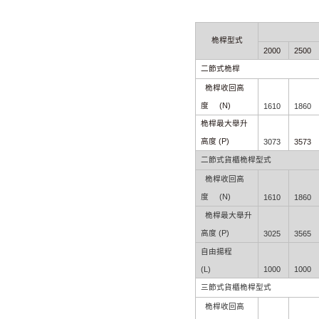
桅
桿
型式
2000
2500
二節式
桅
桿
桅
桿
收回高
(N)
度
1610
1860
桅
桿
最大舉升
(P)
高度
3073
3573
二節式貨櫃
桅桿
型式
桅
桿
收回高
(N)
度
1610
1860
桅
桿
最大舉升
(P)
高度
3025
3565
自由揚程
(L)
1000
1000
三節式貨櫃
桅桿
型式
桅
桿
收回高