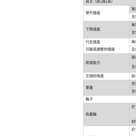
貨叉（厚x寬x長）
無
舉升速度
全
無
下降速度
全
無
行走速度
可輸寫調整快慢速
全
無
爬坡能力
全
叉傾仰角度
前
含
重量
全
輪子
尺
負載輪
材
尺