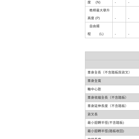
(N)
度
-
-
桅
桿
最大舉升
(P)
高度
-
-
自由揚
(L)
程
-
-
車身全長（不含踏板與貨叉）
車身全寬
輪中心距
車身收縮全長（不含踏板）
車身延伸長度（不含踏板）
貨叉長
最小迴轉半徑(不含踏板)
最小迴轉半徑(踏板收回)