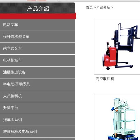
首页 > 产品介绍 >
电动叉车
桅杆前移型叉车
站立式叉车
电动拖板车
油桶搬运设备
高空取料机
半电动/手动系列
人员捡料机
升降平台
拖车头系列
塑胶栈板及电瓶系列