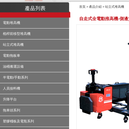
首頁 > 產品介紹 > 站立式堆高機
自走式全電動推高機-側邊
電動堆高機
桅桿前移型堆高機
站立式堆高機
電動拖板車
油桶搬運設備
半電動/手動系列
人員撿料機
升降平台
拖車頭系列
塑膠棧板及電瓶系列