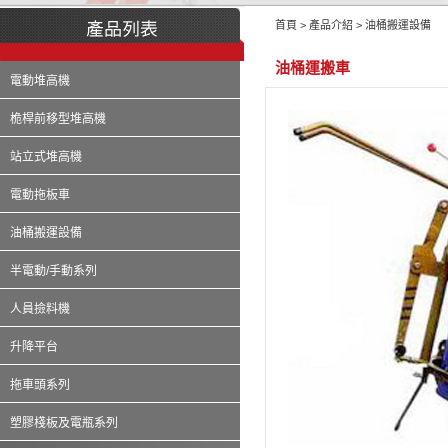
首頁 > 產品介紹 > 油桶搬運設備
油桶運搬車
電動堆高機
桅桿前移型堆高機
站立式堆高機
電動拖板車
油桶搬運設備
半電動/手動系列
人員撿料機
升降平台
拖車頭系列
塑膠棧板及電瓶系列