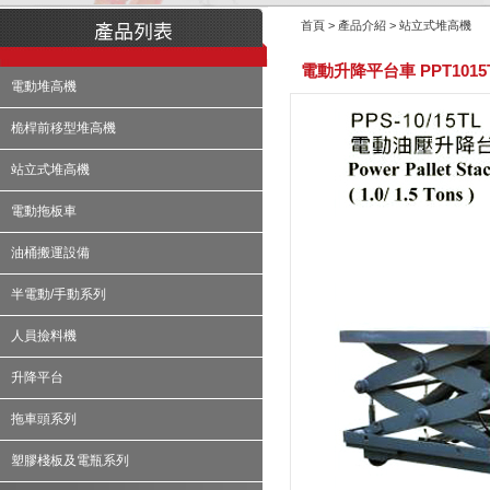
首頁 > 產品介紹 > 站立式堆高機
電動升降平台車 PPT1015
電動堆高機
桅桿前移型堆高機
站立式堆高機
電動拖板車
油桶搬運設備
半電動/手動系列
人員撿料機
升降平台
拖車頭系列
塑膠棧板及電瓶系列