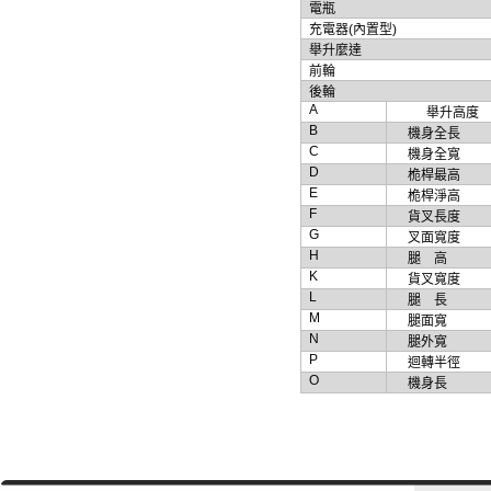
電瓶
充電器
(
內置型
)
舉
升麼達
前輪
後輪
A
舉升高度
B
機身全長
C
機身全寬
D
桅桿
最高
E
桅桿
淨高
F
貨叉長度
G
叉面寬度
H
腿
高
K
貨叉寬度
L
腿
長
M
腿面寬
N
腿外寬
P
迴轉半徑
O
機身長