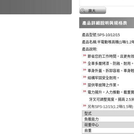
產品型號
:SPS-10/12/15
產品名稱
:
半電動堆高機
(1
噸
/1.2
產品說明
:
節省您的工作時間，且更有
全車多層烤漆、防蝕、耐用
車身外蓋
、拆卸容易、車身
結構牢固安全耐用。
提供零故障之作業。
電力揚升，人力推動，載重
牙叉可
調整寬度，揚高
2.5
另有
SPS-12/15(1.2
噸
/1.5
噸
)
型式
負載能力
荷重中心
自重