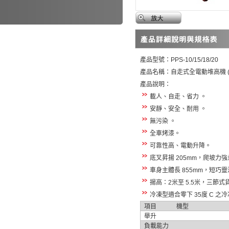
產品型號：
PPS-10/15/18/20
產品名稱：自走式全電動堆高機
產品說明：
載人、自走、省力
。
安靜、安全、耐用
。
無污染
。
全車烤漆。
可靠性高、電動升降。
底叉昇揚
205mm
，爬坡力強
車身主體長
855mm
，短巧靈
揚高：
2
米至
5.5
米，三節式
冷凍型適合零下
35
度
C
之冷
項目
機型
舉升
負載能力