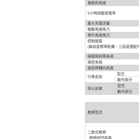
電瓶和馬達
5
小時試驗放電率
最大充電流量
驅動馬達馬力
舉升馬達馬力
控制速度
(
無段是標準配備，三段是選配
操縱與剎車系統
操控系統
操控桿轉向角度
型式
行車走剎
動作部分
型式
停止剎車
動作部分
桅
桿型式
二節式
桅
桿
桅
桿收回高度