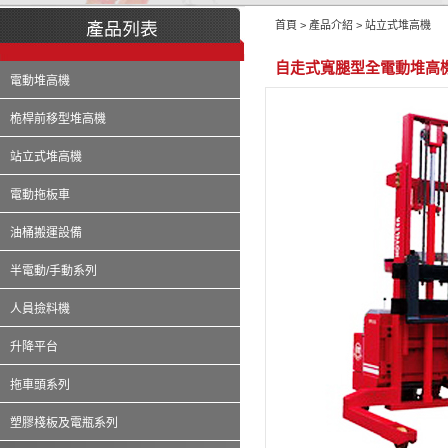
首頁 > 產品介紹 > 站立式堆高機
自走式寬腿型全電動堆高
電動堆高機
桅桿前移型堆高機
站立式堆高機
電動拖板車
油桶搬運設備
半電動/手動系列
人員撿料機
升降平台
拖車頭系列
塑膠棧板及電瓶系列