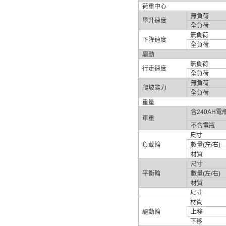
荷重中心
無負荷
舉升速度
全負荷
無負荷
下降速度
全負荷
驅動
無負荷
行走速度
全負荷
無負荷
爬坡能力
全負荷
重量
含
240AH
電
車重
不含電瓶
尺寸
負載輪
數量
(
左
/
右
)
材質
尺寸
平衡輪
數量
(
左
/
右
)
材質
尺寸
材質
驅動輪
上移
下移