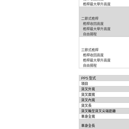
桅
桿最大舉升高度
二節式
桅
桿
桅
桿收回高度
桅
桿最大舉升高度
自由揚程
三節式
桅
桿
桅
桿收回高度
桅
桿最大舉升高度
自由揚程
PPS
型式
項目
貨叉外寬
貨叉面寬
貨叉內寬
貨叉長
貨叉輪至貨叉尖端距離
車身全寬
車身全長