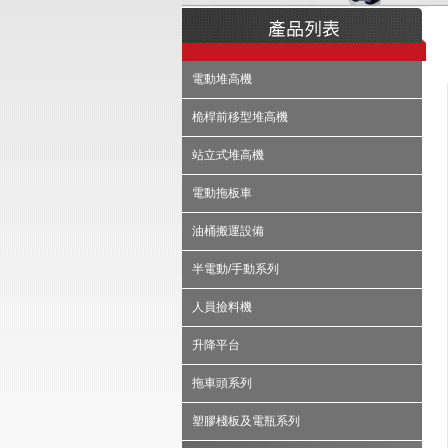
電動堆高機
桅桿前移型堆高機
站立式堆高機
電動拖板車
油桶搬運設備
半電動/手動系列
人員撿料機
升降平台
拖車頭系列
塑膠棧板及電瓶系列