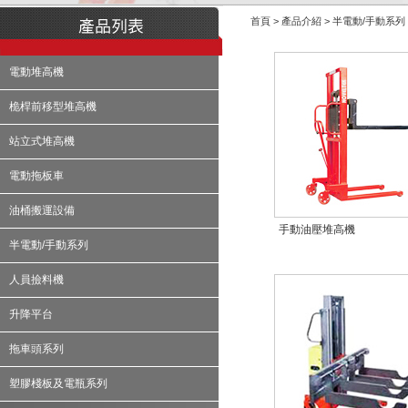
首頁 > 產品介紹 > 半電動/手動系列
電動堆高機
桅桿前移型堆高機
站立式堆高機
電動拖板車
油桶搬運設備
手動油壓堆高機
半電動/手動系列
人員撿料機
升降平台
拖車頭系列
塑膠棧板及電瓶系列