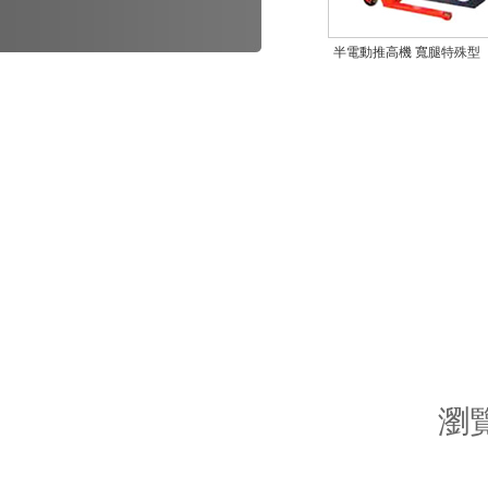
半電動推高機 寬腿特殊型
瀏